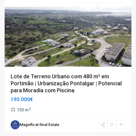
Comprar
Oportunidade
Carla Moniz Soares – Mediação Imobiliária,
Sociedade Unipessoal Lda
Lote de Terreno Urbano com 480 m² em
AMI 21465
Portimão | Urbanização Pontalgar | Potencial
(+351) 924 004 829
csoares@magnificat-realestate.com
para Moradia com Piscina
magnificat-realestate.com
195.000€
2
150 m
T2
,
Rio
Magnificat Real Estate
de
Categorias
Janeiro