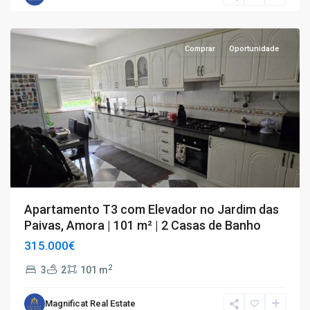
Seixal
Comprar
Oportunidade
Apartamento T3 com Elevador no Jardim das
Paivas, Amora | 101 m² | 2 Casas de Banho
315.000€
2
3
2
101 m
Magnificat Real Estate
T2
,