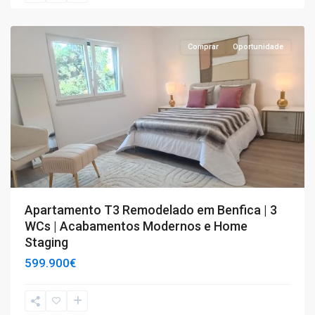
Benfica
Comprar
Oportunidade
Apartamento T3 Remodelado em Benfica | 3
WCs | Acabamentos Modernos e Home
Staging
599.900€
T1
,
T2
,
T3
,