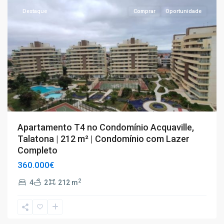
Destaque
Comprar
Oportunidade
Apartamento T4 no Condomínio Acquaville,
Talatona | 212 m² | Condomínio com Lazer
Completo
360.000€
2
4
2
212 m
T2