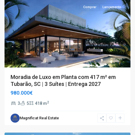
Comprar
Lançamento
Moradia de Luxo em Planta com 417 m² em
Tubarão, SC | 3 Suítes | Entrega 2027
980.000€
2
3
5
418 m
Magnificat Real Estate
T4+
,
Tubarão