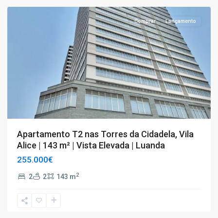
Comprar
Lançamento
Apartamento T2 nas Torres da Cidadela, Vila
Alice | 143 m² | Vista Elevada | Luanda
255.000€
2
2
2
143 m
T3