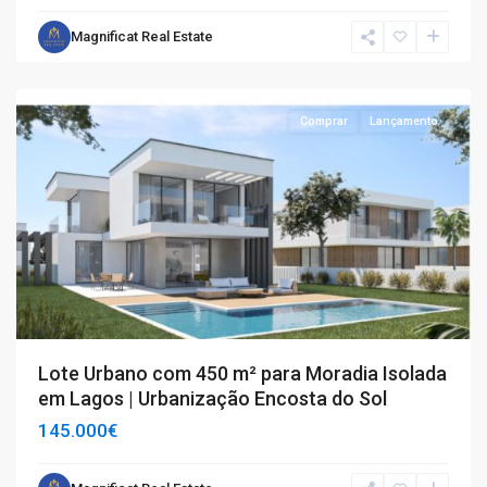
Magnificat Real Estate
Lagos
Comprar
Lançamento
Lote Urbano com 450 m² para Moradia Isolada
em Lagos | Urbanização Encosta do Sol
145.000€
São
Gonçalo