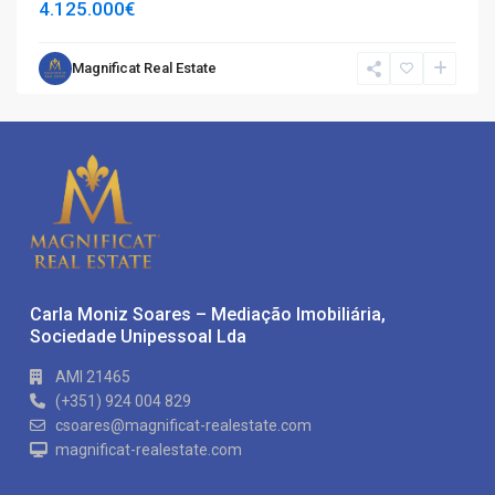
4.125.000€
Magnificat Real Estate
Carla Moniz Soares – Mediação Imobiliária,
Sociedade Unipessoal Lda
AMI 21465
(+351) 924 004 829
csoares@magnificat-realestate.com
magnificat-realestate.com