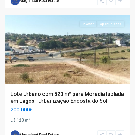
Magnificat Real Estate
de
Lagos
Investir
Oportunidade
Lote Urbano com 520 m² para Moradia Isolada
em Lagos | Urbanização Encosta do Sol
200.000€
2
120 m
Barreiras
Magnificat Real Estate