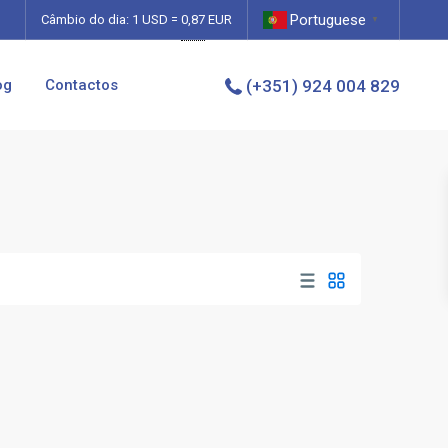
Portuguese
0,87
Câmbio do dia: 1 USD =
EUR
▼
og
Contactos
(+351) 924 004 829