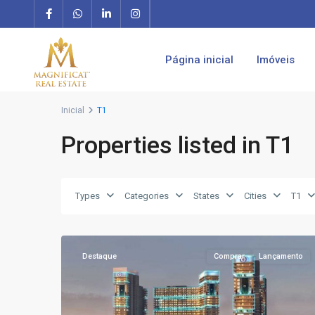
Página inicial
Imóveis
Inicial
T1
Properties listed in T1
T1
,
T2
,
Types
Categories
States
Cities
T1
T3
,
16
Dubai
Destaque
Comprar
Lançamento