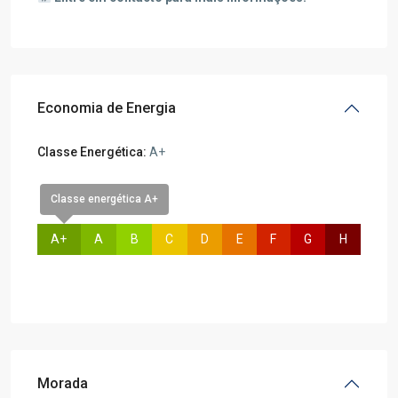
Economia de Energia
Classe Energética:
A+
Classe energética A+
A+
A
B
C
D
E
F
G
H
Morada