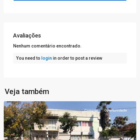
Avaliações
Nenhum comentário encontrado.
You need to
login
in order to post a review
T3+1
,
Veja também
Huíla
Comprar
Oportunidade