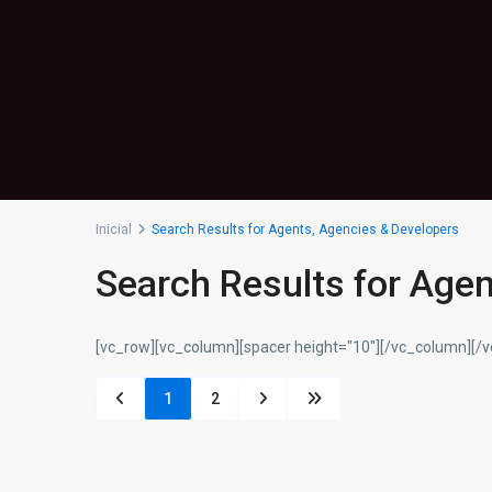
Inicial
Search Results for Agents, Agencies & Developers
Search Results for Age
[vc_row][vc_column][spacer height="10"][/vc_column][/
1
2