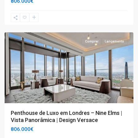
806.000€
T4+
,
Londres
Comprar
Lançamento
Penthouse de Luxo em Londres – Nine Elms |
Vista Panorâmica | Design Versace
806.000€
T1
,