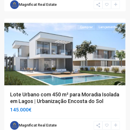
Magnificat Real Estate
Lagos
Comprar
Lançamento
Lote Urbano com 450 m² para Moradia Isolada
em Lagos | Urbanização Encosta do Sol
145.000€
Barreiras
Magnificat Real Estate
e