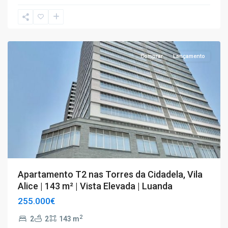
T2
Comprar
Lançamento
Apartamento T2 nas Torres da Cidadela, Vila
Alice | 143 m² | Vista Elevada | Luanda
255.000€
2
2
2
143 m