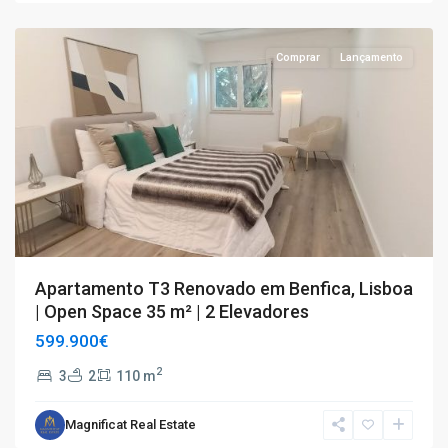
Benfica
Comprar
Lançamento
Apartamento T3 Renovado em Benfica, Lisboa
| Open Space 35 m² | 2 Elevadores
599.900€
2
3
2
110 m
Magnificat Real Estate
T3
,