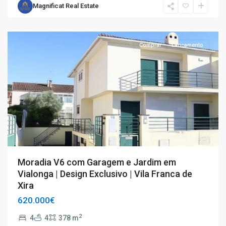
Magnificat Real Estate
T4+
Comprar
Lançamento
Moradia V6 com Garagem e Jardim em
Vialonga | Design Exclusivo | Vila Franca de
Xira
620.000€
2
4
4
378 m