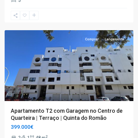
5
T2
,
Quarteira
Comprar
Lançamento
Apartamento T2 com Garagem no Centro de
Quarteira | Terraço | Quinta do Romão
399.000€
2
2
1
48 m