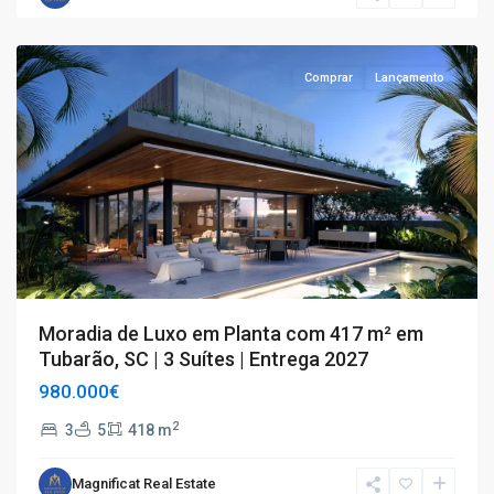
Tubarão
Comprar
Lançamento
Moradia de Luxo em Planta com 417 m² em
Tubarão, SC | 3 Suítes | Entrega 2027
980.000€
2
3
5
418 m
Magnificat Real Estate
T4+
,