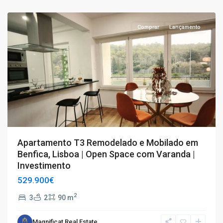
Benfica
Comprar
Lançamento
Apartamento T3 Remodelado e Mobilado em
Benfica, Lisboa | Open Space com Varanda |
Investimento
529.900€
2
3
2
90 m
T2
,
Magnificat Real Estate