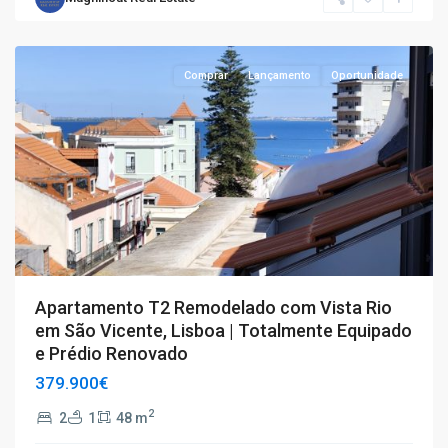
São
Vicente
Comprar
Lançamento
Oportunidade
Apartamento T2 Remodelado com Vista Rio
em São Vicente, Lisboa | Totalmente Equipado
e Prédio Renovado
379.900€
2
2
1
48 m