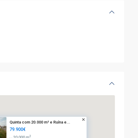
Quinta com 20.000 m² e Ruína e...
79.900€
2
20.000 m
·
·