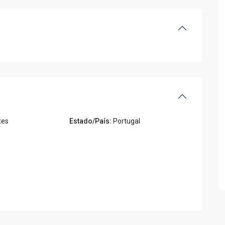
tes
Estado/País:
Portugal