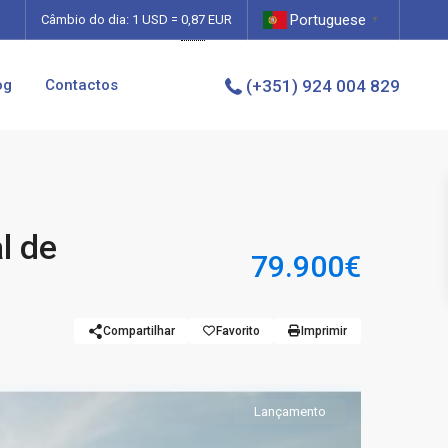
Portuguese
0,87
Câmbio do dia: 1 USD =
EUR
▼
og
Contactos
(+351) 924 004 829
l de
79.900€
Compartilhar
Favorito
Imprimir
Lançamento