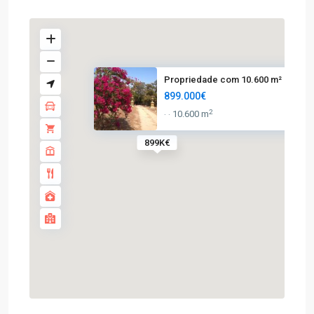
Propriedade com 10.600 m² em A..
899.000€
2
10.600 m
·
·
899K€