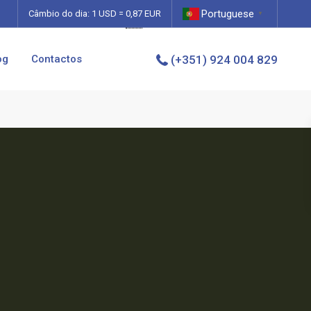
Portuguese
0,87
Câmbio do dia: 1 USD =
EUR
▼
og
Contactos
(+351) 924 004 829