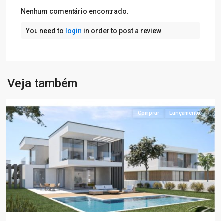
Nenhum comentário encontrado.
You need to
login
in order to post a review
Veja também
Lagos
Comprar
Lançamento