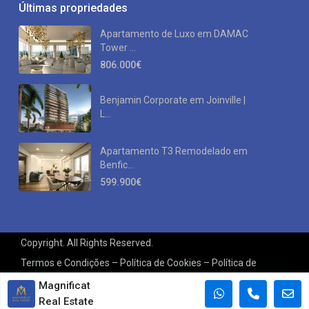
Últimas propriedades
Apartamento de Luxo em DAMAC
Tower ...
806.000€
Benjamin Corporate em Joinville |
L...
Apartamento T3 Remodelado em
Benfic...
599.900€
Copyright. All Rights Reserved.
Termos e Condições – Política de Cookies – Política de
Privacidade – Resolução Alternativa de Litígios – Livro de
Magnificat
Real Estate
Reclamações