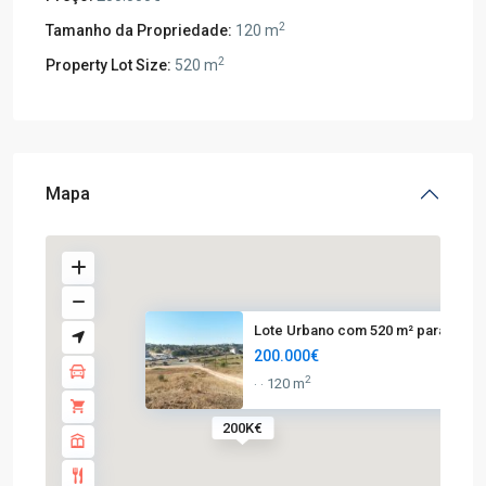
2
Tamanho da Propriedade:
120 m
2
Property Lot Size:
520 m
Mapa
Lote Urbano com 520 m² para Mo...
200.000€
2
120 m
·
·
200K€