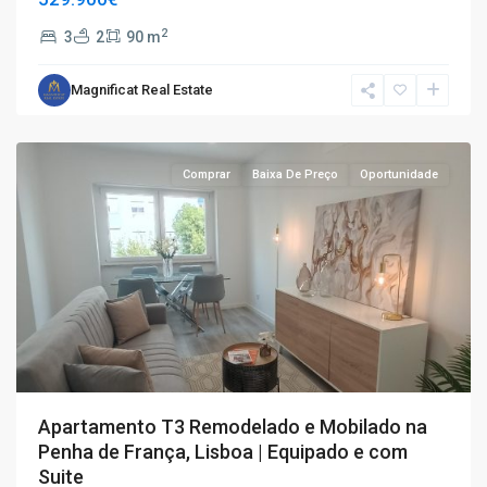
2
3
2
90 m
T3
,
Penha
Magnificat Real Estate
de
França
Comprar
Baixa De Preço
Oportunidade
Apartamento T3 Remodelado e Mobilado na
Penha de França, Lisboa | Equipado e com
Suite