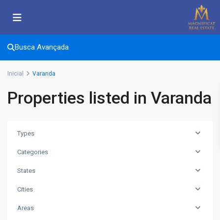
Busca Avançada
Inicial
Varanda
Properties listed in Varanda
Types
Categories
States
Cities
Areas
T2
,