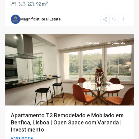
2
3
2
92 m
Magnificat Real Estate
T3
,
Benfica
Comprar
Lançamento
Apartamento T3 Remodelado e Mobilado em
Benfica, Lisboa | Open Space com Varanda |
Investimento
529.900€