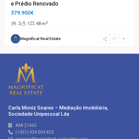
e Prédio Renovado
379.900€
2
2
1
48 m
Magnificat Real Estate
Carla Moniz Soares – Mediação Imobiliária,
Sociedade Unipessoal Lda
AMI 21465
(+351) 924 004 829