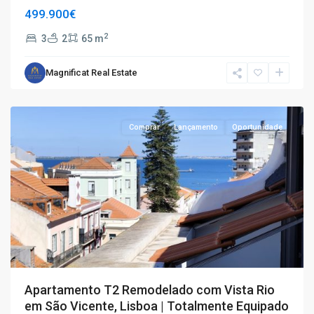
499.900€
2
3
2
65 m
T2
,
Magnificat Real Estate
São
Vicente
Comprar
Lançamento
Oportunidade
Apartamento T2 Remodelado com Vista Rio
em São Vicente, Lisboa | Totalmente Equipado