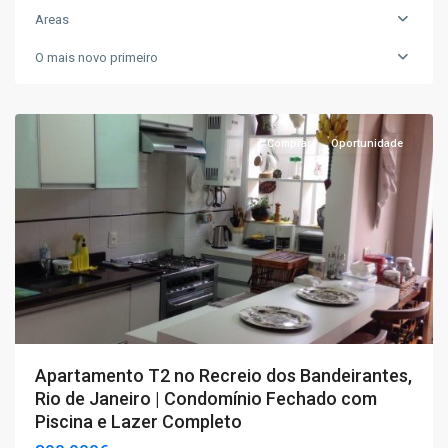
Areas
T2
,
Rio
O mais novo primeiro
de
Janeiro
Comprar
Oportunidade
Apartamento T2 no Recreio dos Bandeirantes,
Rio de Janeiro | Condomínio Fechado com
Piscina e Lazer Completo