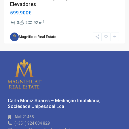
Elevadores
599.900€
2
3
2
92 m
Magnificat Real Estate
Carla Moniz Soares – Mediação Imobiliária,
Sociedade Unipessoal Lda
AMI 21465
(+351) 924 004 829