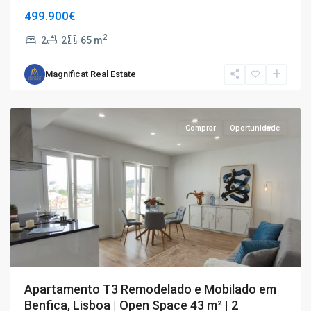
499.900€
2
2
2
65 m
Magnificat Real Estate
T3
,
Benfica
Comprar
Oportunidade
Apartamento T3 Remodelado e Mobilado em
Benfica, Lisboa | Open Space 43 m² | 2