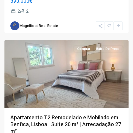
390.000€
2
2
Magnificat Real Estate
T2
,
Benfica
Comprar
Baixa De Preço
Apartamento T2 Remodelado e Mobilado em
Benfica, Lisboa | Suite 20 m² | Arrecadação 27
m²