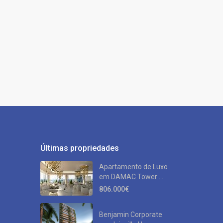
Últimas propriedades
Apartamento de Luxo
em DAMAC Tower ...
806.000€
Benjamin Corporate