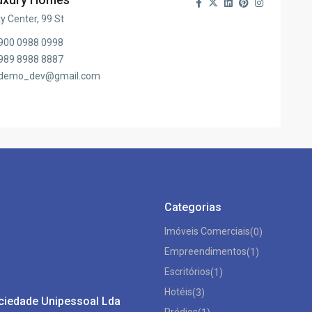
ty Center, 99 St
900 0988 0998
989 8988 8887
demo_dev@gmail.com
Categorias
Imóveis Comerciais
(0)
Empreendimentos
(1)
Escritórios
(1)
Hotéis
(3)
ociedade Unipessoal Lda