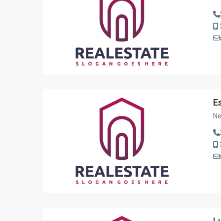
E
Ne
L