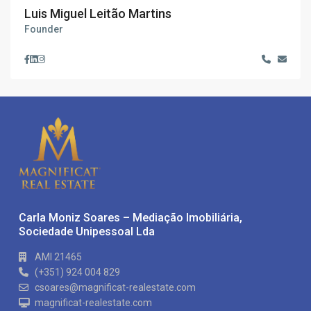
Luis Miguel Leitão Martins
Founder
Carla Moniz Soares – Mediação Imobiliária,
Sociedade Unipessoal Lda
AMI 21465
(+351) 924 004 829
csoares@magnificat-realestate.com
magnificat-realestate.com