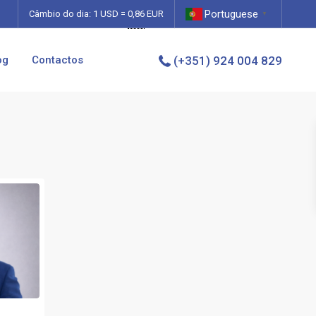
Portuguese
0,86
Câmbio do dia: 1 USD =
EUR
▼
og
Contactos
(+351) 924 004 829