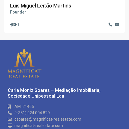
Luis Miguel Leitão Martins
Founder
Carla Moniz Soares – Mediação Imobiliária,
Sociedade Unipessoal Lda
AMI 21465
(+351) 924 004 829
csoares@magnificat-realestate.com
magnificat-realestate.com