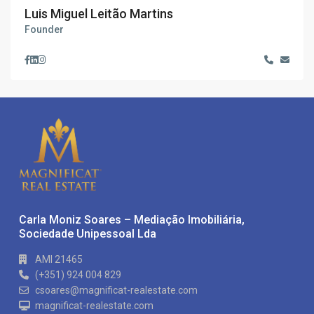
Luis Miguel Leitão Martins
Founder
Carla Moniz Soares – Mediação Imobiliária,
Sociedade Unipessoal Lda
AMI 21465
(+351) 924 004 829
csoares@magnificat-realestate.com
magnificat-realestate.com