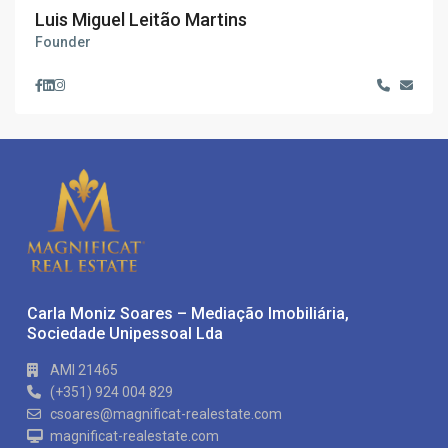
Luis Miguel Leitão Martins
Founder
Carla Moniz Soares – Mediação Imobiliária,
Sociedade Unipessoal Lda
AMI 21465
(+351) 924 004 829
csoares@magnificat-realestate.com
magnificat-realestate.com