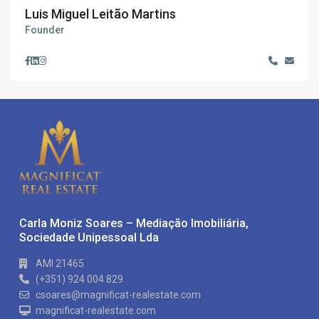
Luis Miguel Leitão Martins
Founder
Carla Moniz Soares – Mediação Imobiliária,
Sociedade Unipessoal Lda
AMI 21465
(+351) 924 004 829
csoares@magnificat-realestate.com
magnificat-realestate.com